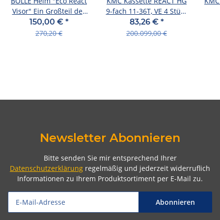
BOLLÉ Helm "Eco React
KMC Kassette REACT HG
KMC 
Visor" Ein Großteil des
9-fach 11-36T, VE 4 Stück
Helm matte cool gre
Werkstattpackung
150,00 €
*
83,26 €
*
270,20 €
200.099,00 €
Newsletter Abonnieren
Bitte senden Sie mir entsprechend Ihrer
Datenschutzerklärung
regelmäßig und jederzeit widerruflich
Informationen zu Ihrem Produktsortiment per E-Mail zu.
Abonnieren