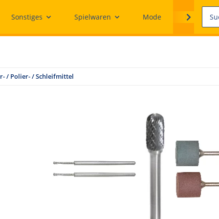
Sonstiges
Spielwaren
Mode
Ersatzteile
- / Polier- / Schleifmittel