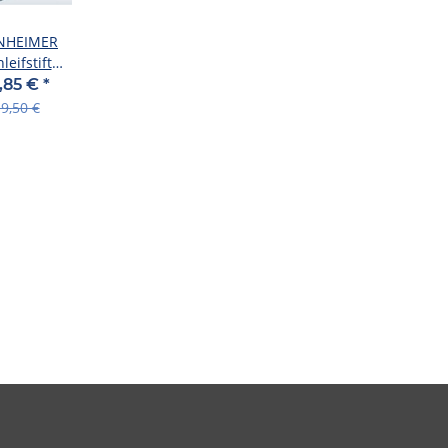
NHEIMER
leifstift
t-Ø: 6 mm,
,85 €
*
schelkor
9,50 €
-Ø: 40 mm,