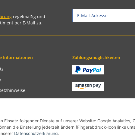
lärung
regelmäßig und
timent per E-Mail zu.
e Informationen
Zahlungsmöglichkeiten
tz
m
setzhinweise
recht
bedingungen
en Einsatz folgender Dienste auf unserer Website: Google Analytics, 
önnen die Einstellung jederzeit ändern (Fingerabdruck-Icon links unt
unserer
Datenschutzerklärung
.