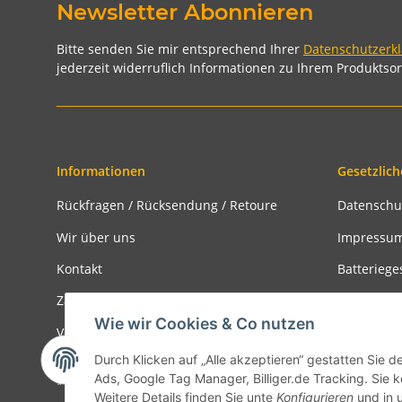
Newsletter Abonnieren
Bitte senden Sie mir entsprechend Ihrer
Datenschutzerk
jederzeit widerruflich Informationen zu Ihrem Produktsor
Informationen
Gesetzlich
Rückfragen / Rücksendung / Retoure
Datenschu
Wir über uns
Impressu
Kontakt
Batteriege
Zahlungsmöglichkeiten
Widerrufs
Wie wir Cookies & Co nutzen
Versandinformationen
Rückgabe
Durch Klicken auf „Alle akzeptieren“ gestatten Sie d
Ads, Google Tag Manager, Billiger.de Tracking. Sie k
* Alle Preise inkl. gesetzlicher USt., zzgl.
Versand
Weitere Details finden Sie unte
Konfigurieren
und in 