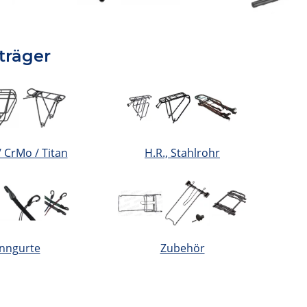
träger
/ CrMo / Titan
H.R., Stahlrohr
nngurte
Zubehör