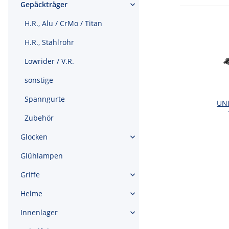
Gepäckträger
H.R., Alu / CrMo / Titan
H.R., Stahlrohr
Lowrider / V.R.
sonstige
Spanngurte
UN
Zubehör
Glocken
Glühlampen
Griffe
Helme
Innenlager