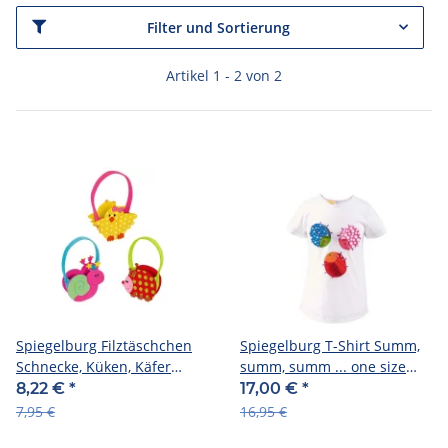
Filter und Sortierung
Artikel 1 - 2 von 2
Spiegelburg Filztäschchen
Spiegelburg T-Shirt Summ,
Schnecke, Küken, Käfer
summ, summ ... one size
Summ, summ, ..., sort.
(Gr. 104/116)
8,22 €
*
17,00 €
*
7,95 €
16,95 €