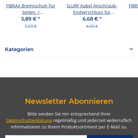
FIBRAX Bremsschuh Für
SLURF Kabel Anschraub-
FIBR
Seiten- /
Endverschluss für
Mittelzugbremse SH 300
Trommelbre
Mitt
5,89 €
*
6,68 €
*
R, für
5,03 €
4,60 €
Kategorien
Newsletter Abonnieren
Bitte senden Sie mir entsprechend Ihrer
Datenschutzerklärung
regelmäßig und jederzeit widerruflich
Informationen zu Ihrem Produktsortiment per E-Mail zu.