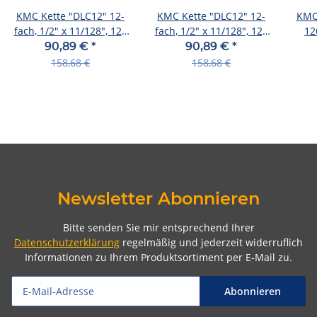
KMC Kette "DLC12" 12-
KMC Kette "DLC12" 12-
KMC 
fach, 1/2" x 11/128", 126
fach, 1/2" x 11/128", 126
12
Gli schwarz / grün
Gli schwarz / pink
90,89 €
*
90,89 €
*
158,68 €
158,68 €
Newsletter Abonnieren
Bitte senden Sie mir entsprechend Ihrer
Datenschutzerklärung
regelmäßig und jederzeit widerruflich
Informationen zu Ihrem Produktsortiment per E-Mail zu.
Abonnieren