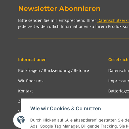
Newsletter Abonnieren
Bitte senden Sie mir entsprechend Ihrer
Datenschutzerk
jederzeit widerruflich Informationen zu Ihrem Produktsor
Informationen
Gesetzlich
Rückfragen / Rücksendung / Retoure
Datenschu
Wir über uns
Impressu
Kontakt
Batteriege
Zahlungsmöglichkeiten
Widerrufs
Wie wir Cookies & Co nutzen
Versandinformationen
Rückgabe
Durch Klicken auf „Alle akzeptieren“ gestatten Sie d
Ads, Google Tag Manager, Billiger.de Tracking. Sie k
* Alle Preise inkl. gesetzlicher USt., zzgl.
Versand