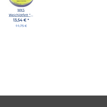
WKS
Weichlötfett "F-
SW 21" DIN851,
13,54 €
*
EN29454-1 Fluss
11,75 €
100 g Dose