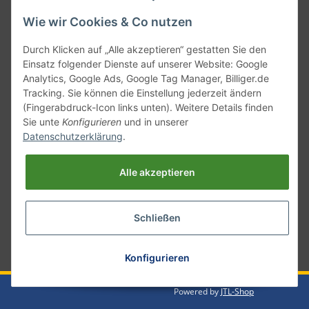
Wie wir Cookies & Co nutzen
Durch Klicken auf „Alle akzeptieren“ gestatten Sie den
Einsatz folgender Dienste auf unserer Website: Google
Analytics, Google Ads, Google Tag Manager, Billiger.de
Tracking. Sie können die Einstellung jederzeit ändern
(Fingerabdruck-Icon links unten). Weitere Details finden
Sie unte
Konfigurieren
und in unserer
Versand mit
Datenschutzerklärung
.
Alle akzeptieren
Schließen
* Alle Preise inkl. gesetzlicher USt., zzgl.
Versand
Konfigurieren
Powered by
JTL-Shop