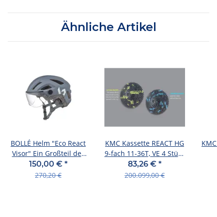
Ähnliche Artikel
BOLLÉ Helm "Eco React
KMC Kassette REACT HG
KMC 
Visor" Ein Großteil des
9-fach 11-36T, VE 4 Stück
Helm matte cool gre
Werkstattpackung
150,00 €
*
83,26 €
*
270,20 €
200.099,00 €