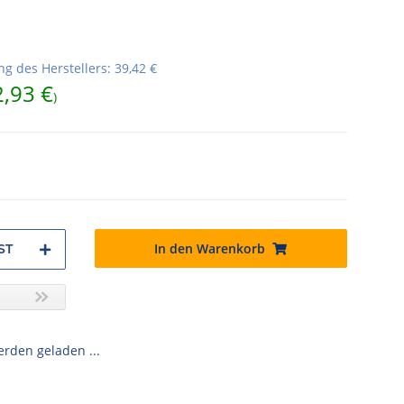
g des Herstellers
:
39,42 €
2,93 €
)
In den Warenkorb
ST
den geladen ...