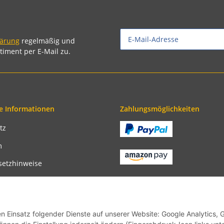
lärung
regelmäßig und
timent per E-Mail zu.
e Informationen
Zahlungsmöglichkeiten
tz
m
setzhinweise
recht
bedingungen
en Einsatz folgender Dienste auf unserer Website: Google Analytics, 