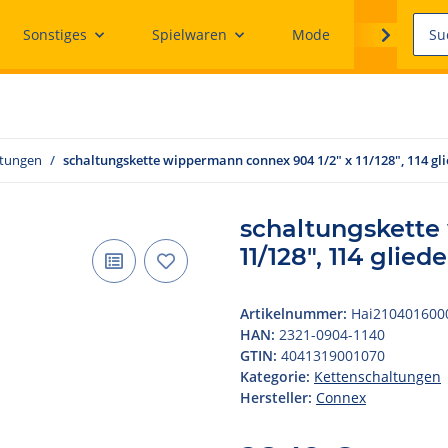
Sonstiges
Spielwaren
Mode
Ersatzteile
ltungen
schaltungskette wippermann connex 904 1/2" x 11/128", 114 gl
schaltungskette
11/128", 114 glie
Artikelnummer:
Hai210401600
HAN:
2321-0904-1140
GTIN:
4041319001070
Kategorie:
Kettenschaltungen
Hersteller:
Connex