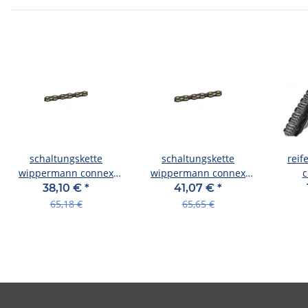
schaltungskette
schaltungskette
reif
wippermann connex
wippermann connex
c
9sb 1/2"x11/128",114
10sb 1/2" x 11/128", 114
28x1.3
38,10 €
*
41,07 €
*
gl.,9-f.,schwarz/gold
glieder, 5,9mm,10-f.
sw-
65,18 €
65,65 €