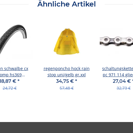
Ähnliche Artikel
en schwalbe cx
regenponcho hock rain
schaltungskett
omp hs369
stop uni/gelb gr.xxl
pc 971 114 glie
5"700x35c 35-622
fach mit power link
18,87 €
*
34,75 €
*
27,04 €
ls refl.kg sbc
gold
24,72 €
57,48 €
32,73 €