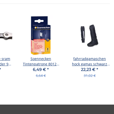
e sram
Soennecken
fahrradgamaschen
der 9-
Tintenpatrone 80122
hock gamas schwarz
Gr.944 wie BCI24BK
gr.xl= 45-47 knielang
*
6,49 €
*
22,23 €
*
schwarz
6,64 €
31,02 €