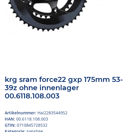
krg sram force22 gxp 175mm 53-
39z ohne innenlager
00.6118.108.003
Artikelnummer:
Hai2283544952
HAN:
00.6118.108.003
GTIN:
0710845728532
Kategorie:
sonstige