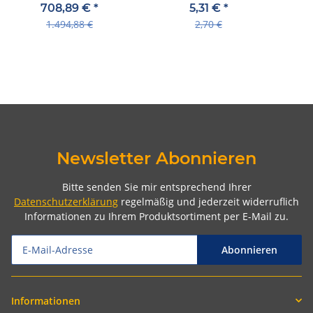
schwarz mit integrierten
per Paar
708,89 €
*
5,31 €
*
Montageständer
1.494,88 €
2,70 €
Newsletter Abonnieren
Bitte senden Sie mir entsprechend Ihrer
Datenschutzerklärung
regelmäßig und jederzeit widerruflich
Informationen zu Ihrem Produktsortiment per E-Mail zu.
Abonnieren
Informationen