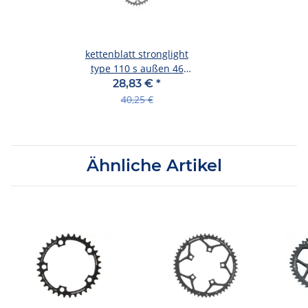
kettenblatt stronglight
type 110 s außen 46
zähne, silber, 9/10-fach
28,83 €
*
40,25 €
Ähnliche Artikel