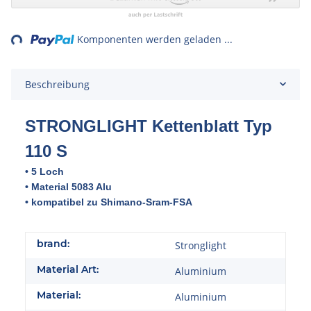
ing...
Komponenten werden geladen ...
Beschreibung
STRONGLIGHT Kettenblatt Typ
11
0 S
• 5 Loch
• Material 5083 Alu
• kompatibel zu Shimano-Sram-FSA
brand:
Stronglight
Material Art:
Aluminium
Material:
Aluminium