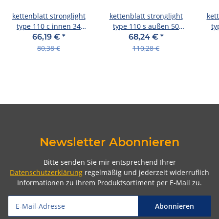
kettenblatt stronglight
kettenblatt stronglight
ket
type 110 c innen 34
type 110 s außen 50
ty
zähne, schwarz, ct², 10-
zähne,schwarz, 10/11-
zähn
66,19 €
*
68,24 €
*
fach
fach
80,38 €
110,28 €
Newsletter Abonnieren
Bitte senden Sie mir entsprechend Ihrer
Datenschutzerklärung
regelmäßig und jederzeit widerruflich
Informationen zu Ihrem Produktsortiment per E-Mail zu.
Abonnieren