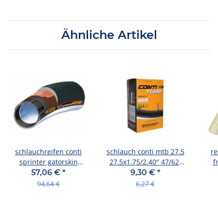
Ähnliche Artikel
schlauchreifen conti
schlauch conti mtb 27.5
re
sprinter gatorskin
27.5x1.75/2.40" 47/62-
f
28"x22mm (27x1")
584 av 40mm
28x2
57,06 €
*
9,30 €
*
schwarz dura skin
94,64 €
6,27 €