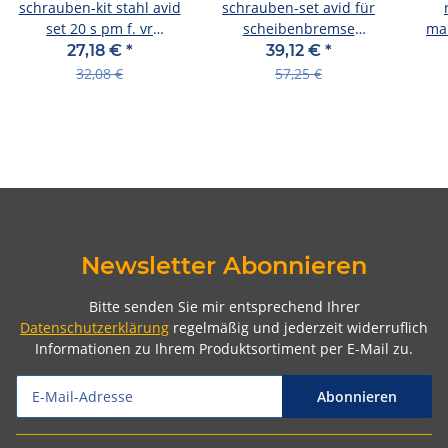
schrauben-kit stahl avid
schrauben-set avid für
set 20 s pm f. vr
scheibenbremse
ma
180mm/hr 160mm, cps
titanium t25
26
27,18 €
*
39,12 €
*
& standard
inkl.beilagscheib.standard
t
32,08 €
57,25 €
Newsletter Abonnieren
Bitte senden Sie mir entsprechend Ihrer
Datenschutzerklärung
regelmäßig und jederzeit widerruflich
Informationen zu Ihrem Produktsortiment per E-Mail zu.
Abonnieren