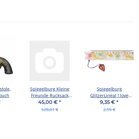
stole,
Spiegelburg Kleine
Spiegelburg
touch
Freunde Rucksack
GlitzerLineal I love
Feuerwehr 4tlg. Set
Paper, sort.
*
45,00 €
*
9,35 €
*
Turnbeutel
528,01 €
2,95 €
BrotdoseTrinkflasche