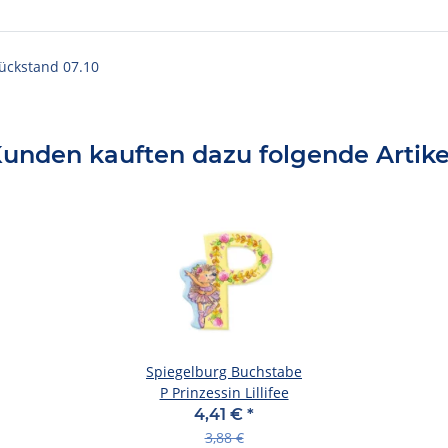
Rückstand 07.10
unden kauften dazu folgende Artike
Spiegelburg Buchstabe
P Prinzessin Lillifee
4,41 €
*
3,88 €