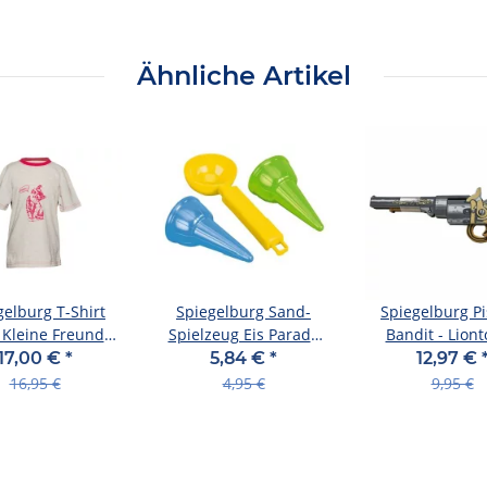
Ähnliche Artikel
gelburg T-Shirt
Spiegelburg Sand-
Spiegelburg Pi
 Kleine Freunde
Spielzeug Eis Parade
Bandit - Lion
Gr. 104/116)
Die Lieben Sieben
17,00 €
*
5,84 €
*
12,97 €
16,95 €
4,95 €
9,95 €