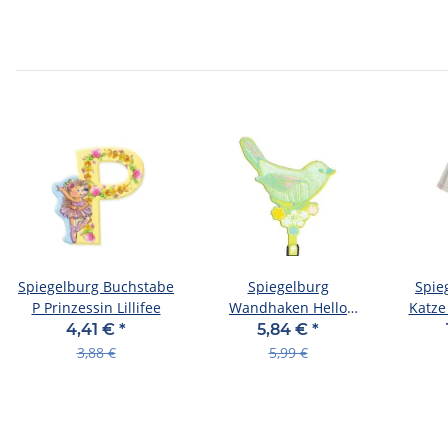
Spiegelburg Buchstabe
Spiegelburg
Spie
P Prinzessin Lillifee
Wandhaken Hello
Katze
Spring! 495 40241
(
4,41 €
*
5,84 €
*
Rückstand Ende Januar
3,88 €
5,99 €