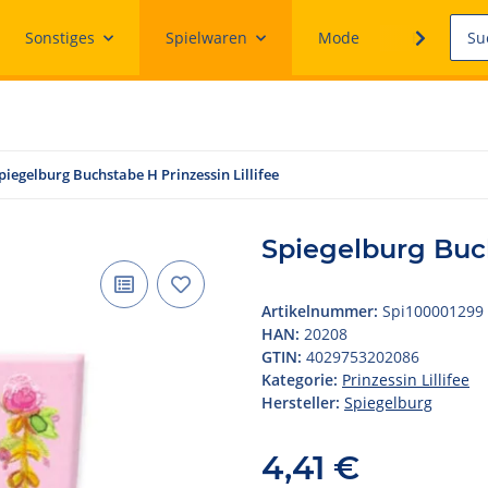
Sonstiges
Spielwaren
Mode
Ersatzteile
piegelburg Buchstabe H Prinzessin Lillifee
Spiegelburg Buch
Artikelnummer:
Spi100001299
HAN:
20208
GTIN:
4029753202086
Kategorie:
Prinzessin Lillifee
Hersteller:
Spiegelburg
4,41 €