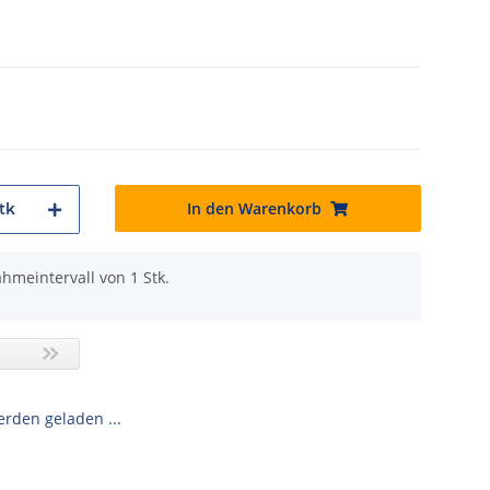
In den Warenkorb
tk
hmeintervall von 1 Stk.
den geladen ...