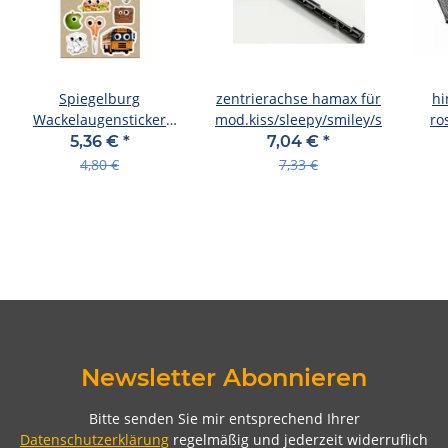
Spiegelburg
zentrierachse hamax für
hi
Wackelaugensticker
mod.kiss/sleepy/smiley/siesta/car
ro
Bunte Geschenke
sc
5,36 €
*
7,04 €
*
4,80 €
7,33 €
Newsletter Abonnieren
Bitte senden Sie mir entsprechend Ihrer
Datenschutzerklärung
regelmäßig und jederzeit widerruflich