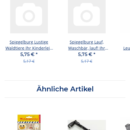
Spiegelburg Lustige
Spiegelburg Lauf,
Waldtiere Ihr Kinderlein
Waschbär, lauf! Ihr
Leu
kommet ..., sort.
Kinderlein kommet ...
5,75 €
*
5,75 €
*
5,17 €
5,17 €
Ähnliche Artikel