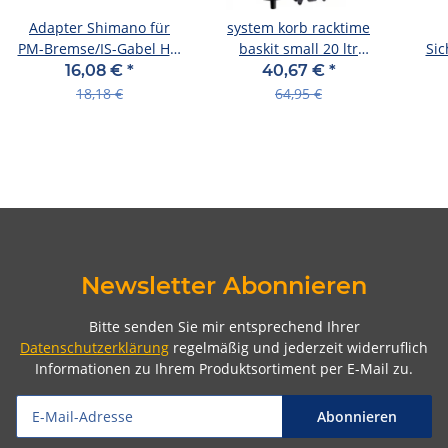
Adapter Shimano für
system korb racktime
PM-Bremse/IS-Gabel HR,
baskit small 20 ltr
Sic
für 180mm, für BR-M
41x30x22cm, schwarz,
Pun
16,08 €
*
40,67 €
*
985
inkl. snapitadapter
18,18 €
64,95 €
Newsletter Abonnieren
Bitte senden Sie mir entsprechend Ihrer
Datenschutzerklärung
regelmäßig und jederzeit widerruflich
Informationen zu Ihrem Produktsortiment per E-Mail zu.
Abonnieren