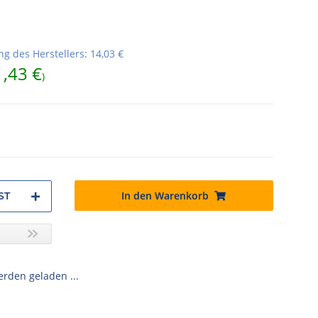
g des Herstellers
:
14,03 €
1,43 €
)
In den Warenkorb
ST
den geladen ...