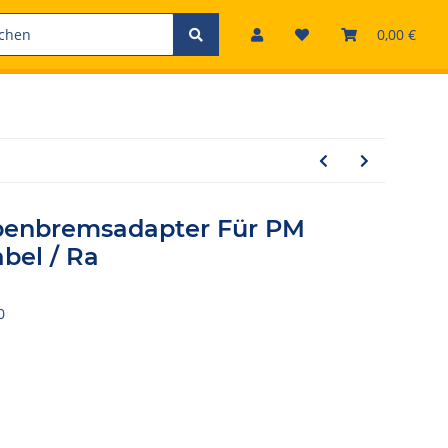
0,00 €
enbremsadapter Für PM
bel / Ra
0