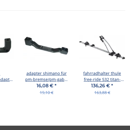
O
adapter shimano für
fahrradhalter thule
dapter
pm-bremse/pm-gabel
free-ride 532 titan-
f IS
vr, für180mm, für
farbe
16,08 €
*
136,26 €
*
brm985
19,10 €
163,88 €