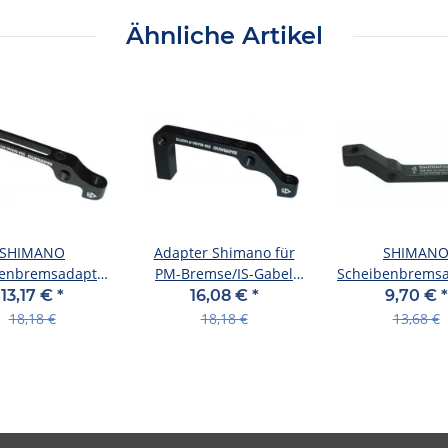
Ähnliche Artikel
SHIMANO
Adapter Shimano für
SHIMAN
benbremsadapter
PM-Bremse/IS-Gabel
Scheibenbremsa
M Bremse auf IS
HR, für 180mm, für BR-
PM Bremse au
13,17 €
*
16,08 €
*
9,70 €
*
Rahmen
M 985
Rahmen
18,18 €
18,18 €
13,68 €