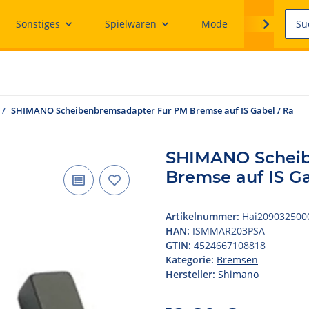
Sonstiges
Spielwaren
Mode
Ersatzteile
SHIMANO Scheibenbremsadapter Für PM Bremse auf IS Gabel / Ra
SHIMANO Scheib
Bremse auf IS Ga
Artikelnummer:
Hai209032500
HAN:
ISMMAR203PSA
GTIN:
4524667108818
Kategorie:
Bremsen
Hersteller:
Shimano