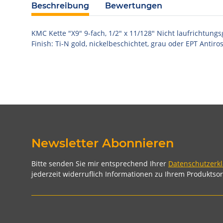
Beschreibung
Bewertungen
KMC Kette "X9" 9-fach, 1/2" x 11/128" Nicht laufrichtung
Finish: Ti-N gold, nickelbeschichtet, grau oder EPT Antiro
Newsletter Abonnieren
Bitte senden Sie mir entsprechend Ihrer
Datenschutzerk
jederzeit widerruflich Informationen zu Ihrem Produktsor