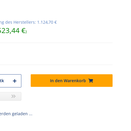
g des Herstellers
:
1.124,70 €
523,44 €
)
In den Warenkorb
tk
den geladen ...