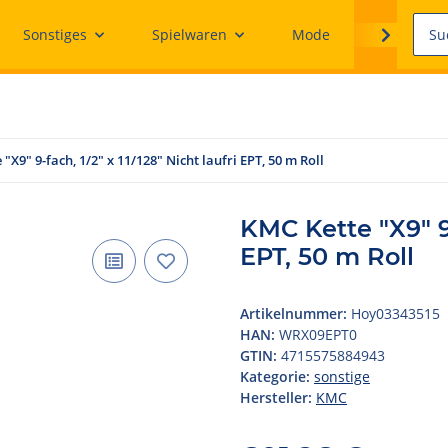
Sonstiges
Spielwaren
Mode
Ersatzteile
"X9" 9-fach, 1/2" x 11/128" Nicht laufri EPT, 50 m Roll
KMC Kette "X9" 9-
EPT, 50 m Roll
Artikelnummer:
Hoy03343515
HAN:
WRX09EPT0
GTIN:
4715575884943
Kategorie:
sonstige
Hersteller:
KMC