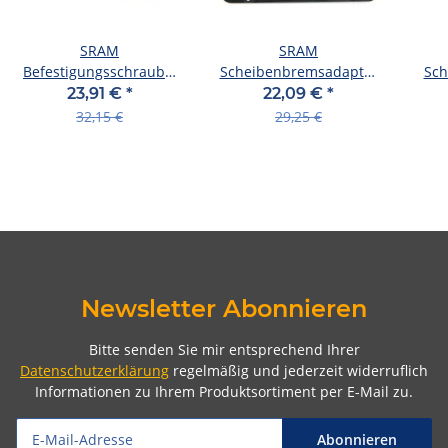
SRAM
SRAM
Befestigungsschraube,
Scheibenbremsadapter
Sch
SB-verpackt, für
SB-verpackt, Aluminium,
B
23,91 €
*
22,09 €
*
Bremssattel, für Road
für 140 / 160
M91
32,15 €
29,25 €
Flat Mount, paarweise,
42mm, Titan
Newsletter Abonnieren
Bitte senden Sie mir entsprechend Ihrer
Datenschutzerklärung
regelmäßig und jederzeit widerruflich
Informationen zu Ihrem Produktsortiment per E-Mail zu.
Abonnieren