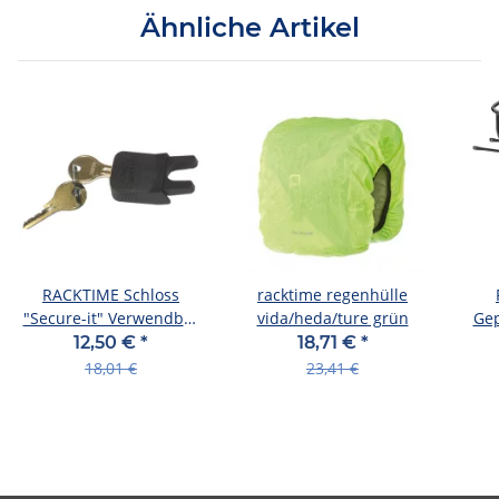
Ähnliche Artikel
RACKTIME Schloss
racktime regenhülle
"Secure-it" Verwendbar
vida/heda/ture grün
Gep
nur bei Snap-it, zum
28",
12,50 €
*
18,71 €
*
18,01 €
23,41 €