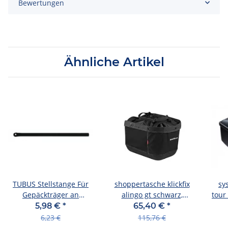
Bewertungen
Ähnliche Artikel
TUBUS Stellstange Für
shoppertasche klickfix
sy
Gepäckträger an
alingo gt schwarz,
tour
Rahmenösen, gerade, Ø
41x29x24cm f. rackt.-
5,98 €
*
65,40 €
*
gepäcktr
6,23 €
115,76 €