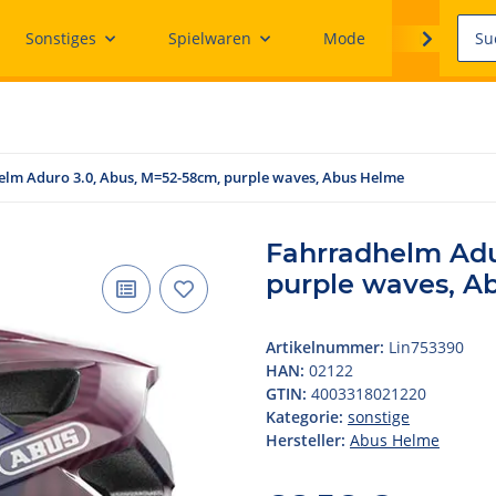
Sonstiges
Spielwaren
Mode
Ersatzteile
lm Aduro 3.0, Abus, M=52-58cm, purple waves, Abus Helme
Fahrradhelm Adu
purple waves, A
Artikelnummer:
Lin753390
HAN:
02122
GTIN:
4003318021220
Kategorie:
sonstige
Hersteller:
Abus Helme