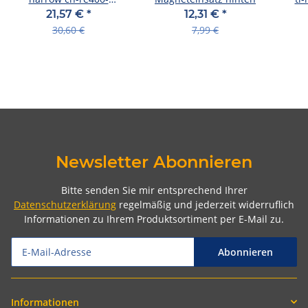
r1134758 breite 5,9mm,
11/1
21,57 €
*
12,31 €
*
hd-link
30,60 €
7,99 €
Newsletter Abonnieren
Bitte senden Sie mir entsprechend Ihrer
Datenschutzerklärung
regelmäßig und jederzeit widerruflich
Informationen zu Ihrem Produktsortiment per E-Mail zu.
Abonnieren
Informationen