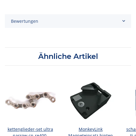
Bewertungen
Ähnliche Artikel
kettenglieder-set ultra
MonkeyLink
scha
narrow cn-re400-
Magneteinsatz hinten
ti-