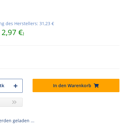
g des Herstellers
:
31,23 €
12,97 €
)
In den Warenkorb
tk
den geladen ...