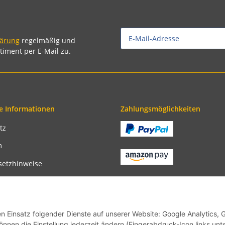
lärung
regelmäßig und
timent per E-Mail zu.
e Informationen
Zahlungsmöglichkeiten
tz
m
setzhinweise
recht
bedingungen
en Einsatz folgender Dienste auf unserer Website: Google Analytics, 
önnen die Einstellung jederzeit ändern (Fingerabdruck-Icon links unt