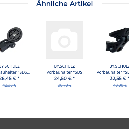
Ähnliche Artikel
BY,SCHULZ
BY,SCHULZ
BY,SCHUL
auhalter "SDS
Vorbauhalter "SDS
Vorbauhalter "SD
SB-verpackt, Alu
Double-Link" SB-verpac
Pro" SB-verpack
26,45 €
*
24,50 €
*
32,55 €
DS Link Garm
"SDS Double-Li
Link-Pro
42,38 €
38,73 €
48,38 €