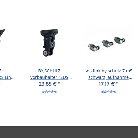
Z
BY,SCHULZ
sds link by.schulz 7 m5
S Link-
Vorbauhalter "SDS
schwarz, aufnahme
t, "SDS
Double-Link" SB-verpac
7mm
*
23,85 €
*
17,17 €
*
"SDS Double-Li
37,48 €
22,48 €