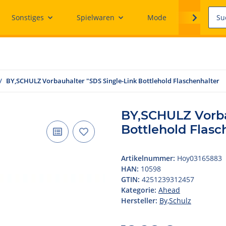
Sonstiges
Spielwaren
Mode
Ersatzteile
BY,SCHULZ Vorbauhalter "SDS Single-Link Bottlehold Flaschenhalter
BY,SCHULZ Vorba
Bottlehold Flasc
Artikelnummer:
Hoy03165883
HAN:
10598
GTIN:
4251239312457
Kategorie:
Ahead
Hersteller:
By,Schulz