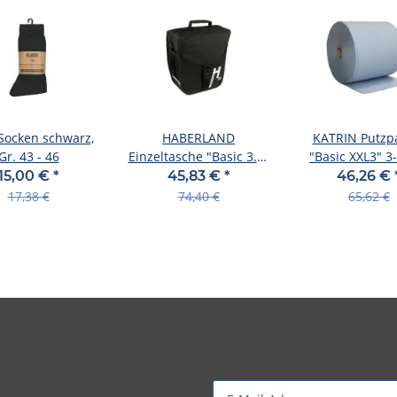
 Socken schwarz,
HABERLAND
KATRIN Putzp
Gr. 43 - 46
Einzeltasche "Basic 3.0"
"Basic XXL3" 3-
Volumen: 14 l, schwarz
Tissue Wis Ro
15,00 €
*
45,83 €
*
46,26 €
17,38 €
74,40 €
65,62 €