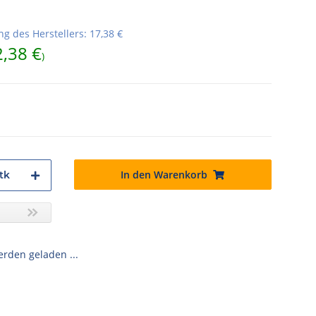
g des Herstellers
:
17,38 €
2,38 €
)
In den Warenkorb
tk
den geladen ...