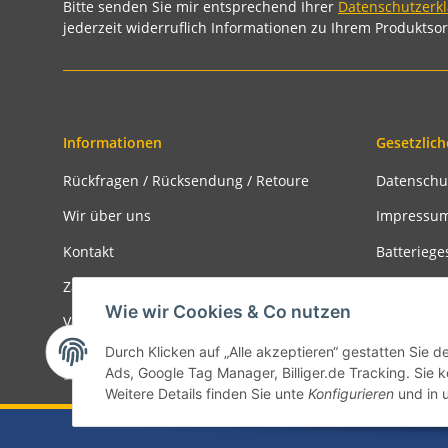
Bitte senden Sie mir entsprechend Ihrer
Datenschutzerk
jederzeit widerruflich Informationen zu Ihrem Produktsor
Informationen
Gesetzlich
Rückfragen / Rücksendung / Retoure
Datenschu
Wir über uns
Impressu
Kontakt
Batteriege
Zahlungsmöglichkeiten
Widerrufs
Wie wir Cookies & Co nutzen
Versandinformationen
Rückgabe
Durch Klicken auf „Alle akzeptieren“ gestatten Sie d
Ads, Google Tag Manager, Billiger.de Tracking. Sie k
* Alle Preise inkl. gesetzlicher USt., zzgl.
Versand
Weitere Details finden Sie unte
Konfigurieren
und in 