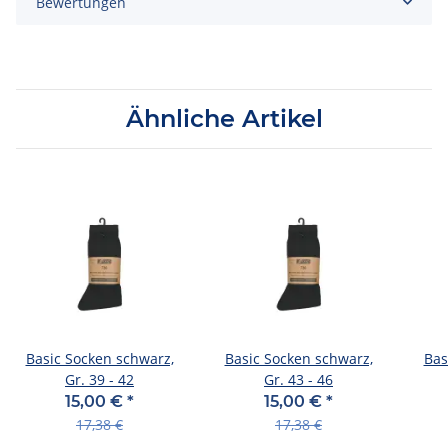
Bewertungen
Ähnliche Artikel
Basic Socken schwarz,
Basic Socken schwarz,
Bas
Gr. 39 - 42
Gr. 43 - 46
15,00 €
*
15,00 €
*
17,38 €
17,38 €