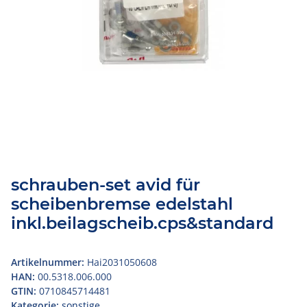
schrauben-set avid für
scheibenbremse edelstahl
inkl.beilagscheib.cps&standard
Artikelnummer:
Hai2031050608
HAN:
00.5318.006.000
GTIN:
0710845714481
Kategorie:
sonstige