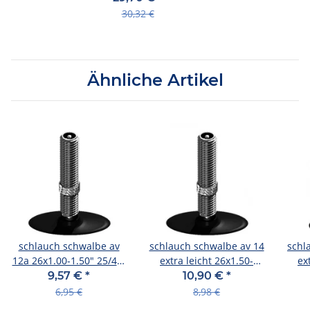
(20" x
30,32 €
Ähnliche Artikel
schlauch schwalbe av
schlauch schwalbe av 14
schl
12a 26x1.00-1.50" 25/40-
extra leicht 26x1.50-
ex
559 av40mm
2.25" 40/60-559 av40mm
2.25
9,57 €
*
10,90 €
*
6,95 €
8,98 €