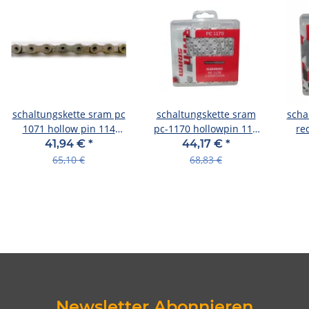
schaltungskette sram pc
schaltungskette sram
scha
1071 hollow pin 114
pc-1170 hollowpin 114
re
glieder 10-fach mit
glieder 11-fach mit
gl
41,94 €
*
44,17 €
*
power-lock
power-lock
65,10 €
68,83 €
Newsletter Abonnieren