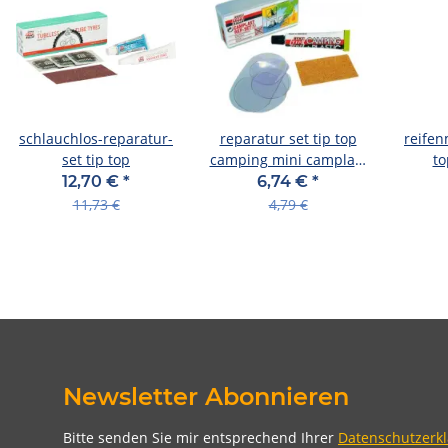
schlauchlos-reparatur-
reparatur set tip top
reifen
set tip top
camping mini camplast
to
mit 4 flicken+zubehör,
12,70 €
*
6,74 €
*
(ve 24)
11,73 €
4,79 €
Newsletter Abonnieren
Bitte senden Sie mir entsprechend Ihrer
Datenschutzerk