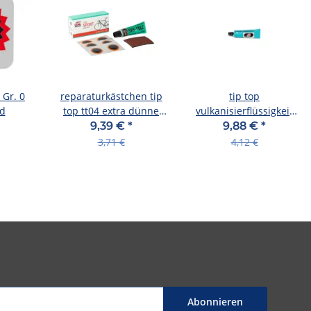
 Gr. 0
reparaturkästchen tip
tip top
nd
top tt04 extra dünne
vulkanisierflüssigkeit
flicken für rennrad
ohne lösungsmittel
9,39 €
*
9,88 €
*
tube zu 5 g (nr. 505
3,71 €
4,12 €
4037), sb-verpackt
Abonnieren