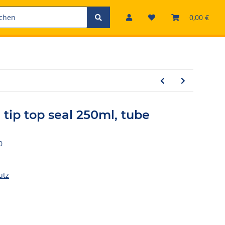
0,00 €
 tip top seal 250ml, tube
0
utz