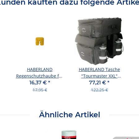
unden kauften dazu folgende Artike
HABERLAND
HABERLAND Tasche
Regenschutzhaube für
"Tourmaster XXL"
alle Dreif
Volumen: 60 l, Maße (L
16,37 €
*
77,21 €
*
x B
17,95 €
122,25 €
Ähnliche Artikel