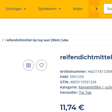
Sonstiges
Spielwaren
Mode
Ersatzteile
z
reifendichtmittel tip top seal 250ml, tube
reifendichtmittel
Artikelnummer:
Hai217411250
HAN:
5931239
GTIN:
4003115931234
Kategorie:
Pannenhilfen / -sch
Hersteller:
Tip Top
11,74 €