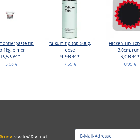
montierpaste tip
talkum tip top 500g,
Flicken Tip Top
p 1kg, eimer
dose
3,0cm, ru
13,53 €
*
9,98 €
*
3,08 €
*
15,68 €
7,59 €
0,95 €
lärung
regelmäßig und