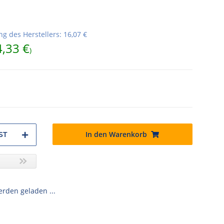
g des Herstellers
:
16,07 €
4,33 €
)
In den Warenkorb
ST
den geladen ...