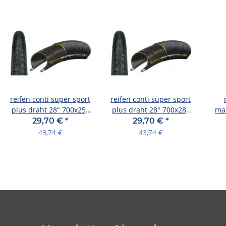
reifen conti super sport
reifen conti super sport
plus draht 28" 700x25c
plus draht 28" 700x28c
ma
25-622 schwarz
28-622 schwarz
26
29,70 €
*
29,70 €
*
t
43,74 €
43,74 €