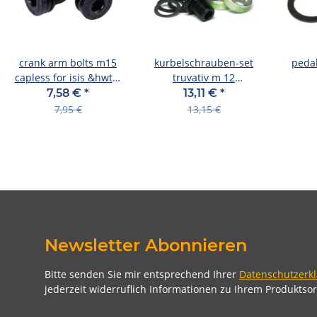
crank arm bolts m15
kurbelschrauben-set
pedal
capless for isis &hwtzr
truvativ m 12
m15
11.6900.002.040, inbus
11.6
7,58 €
*
13,11 €
*
7,95 €
13,15 €
Newsletter Abonnieren
Bitte senden Sie mir entsprechend Ihrer
Datenschutzerk
jederzeit widerruflich Informationen zu Ihrem Produktsor