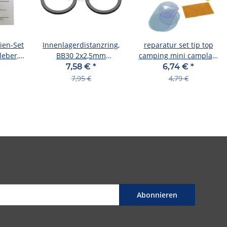
ien-Set
Innenlagerdistanzring,
reparatur set tip top
leber,
BB30 2x2,5mm
camping mini camplast
116415005000
mit 4 flicken+zubehör,
7,58 €
*
6,74 €
*
(ve 24)
7,95 €
4,79 €
Abonnieren