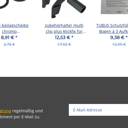
-beilagscheibe
zubehörhalter multi
TUBUS Schutzfol
chromo
clip plus klickfix für
Bogen à 3 Aufk
700.002.010 per
lenkeradapter,schwarz
Breite: 4
8,91 €
*
12,53 €
*
9,38 €
*
paar
2,70 €
17,02 €
12,95 €
lärung
regelmäßig und
timent per E-Mail zu.