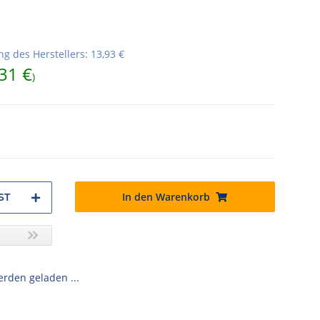
g des Herstellers
:
13,93 €
31 €
)
In den Warenkorb
ST
den geladen ...