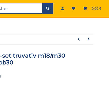
0,00 €
-set truvativ m18/m30
 bb30
1