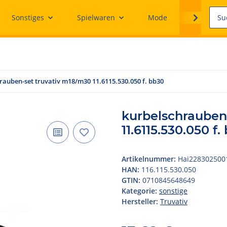
Sonstiges
Spielwaren
Mode
Ersatzteile
rauben-set truvativ m18/m30 11.6115.530.050 f. bb30
kurbelschrauben
11.6115.530.050 f.
Artikelnummer:
Hai228302500
HAN:
116.115.530.050
GTIN:
0710845648649
Kategorie:
sonstige
Hersteller:
Truvativ