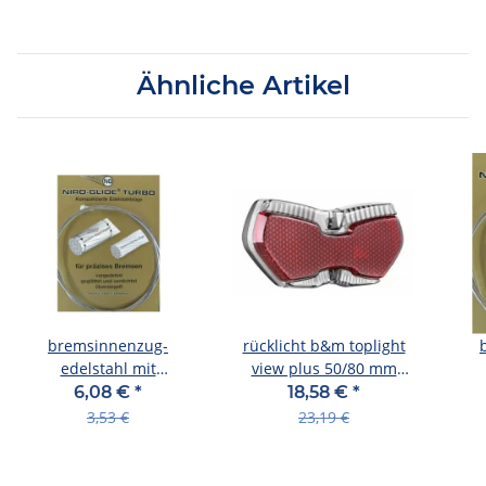
Ähnliche Artikel
bremsinnenzug-
rücklicht b&m toplight
edelstahl mit
view plus 50/80 mm
birnennippel 800mm, ø
variobolzen
birn
6,08 €
*
18,58 €
*
1,5mm, einzelverpackt
1,5
3,53 €
23,19 €