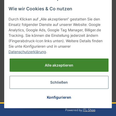
Wie wir Cookies & Co nutzen
Durch Klicken auf „Alle akzeptieren“ gestatten Sie den
Einsatz folgender Dienste auf unserer Website: Google
Analytics, Google Ads, Google Tag Manager, Billiger.de
Tracking. Sie können die Einstellung jederzeit ändern
(Fingerabdruck-Icon links unten). Weitere Details finden
Sie unte
Konfigurieren
und in unserer
Versand mit
Datenschutzerklärung
.
Alle akzeptieren
Schließen
* Alle Preise inkl. gesetzlicher USt., zzgl.
Versand
Konfigurieren
Powered by
JTL-Shop