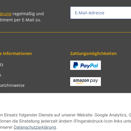
lärung
regelmäßig und
timent per E-Mail zu.
e Informationen
Zahlungsmöglichkeiten
tz
m
setzhinweise
recht
bedingungen
en Einsatz folgender Dienste auf unserer Website: Google Analytics, 
önnen die Einstellung jederzeit ändern (Fingerabdruck-Icon links unt
unserer
Datenschutzerklärung
.