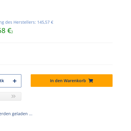
g des Herstellers
:
145,57 €
68 €
)
In den Warenkorb
tk
den geladen ...