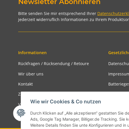
Newsletter Abonnieren
Bitte senden Sie mir entsprechend Ihrer
Datenschutzerk
jederzeit widerruflich Informationen zu Ihrem Produktsor
Informationen
Gesetzlich
Rückfragen / Rücksendung / Retoure
Datenschu
Wir über uns
Impressu
Kontakt
Batteriege
Zahlungsmöglichkeiten
Widerrufs
Wie wir Cookies & Co nutzen
Versandinformationen
Rückgabe
Durch Klicken auf „Alle akzeptieren“ gestatten Sie d
Ads, Google Tag Manager, Billiger.de Tracking. Sie k
* Alle Preise inkl. gesetzlicher USt., zzgl.
Versand
Weitere Details finden Sie unte
Konfigurieren
und in 