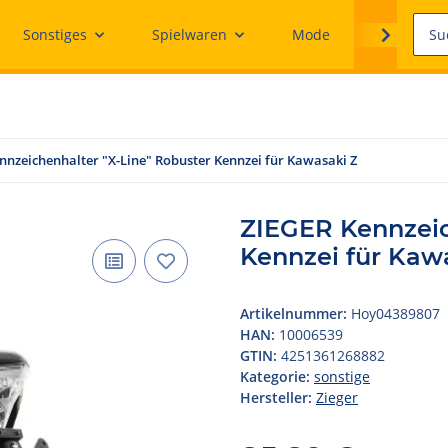
Sonstiges
Spielwaren
Mode
Ersatzteile
nnzeichenhalter "X-Line" Robuster Kennzei für Kawasaki Z
ZIEGER Kennzeic
Kennzei für Kaw
Artikelnummer:
Hoy04389807
HAN:
10006539
GTIN:
4251361268882
Kategorie:
sonstige
Hersteller:
Zieger