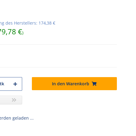
g des Herstellers
:
174,38 €
79,78 €
)
In den Warenkorb
tk
den geladen ...