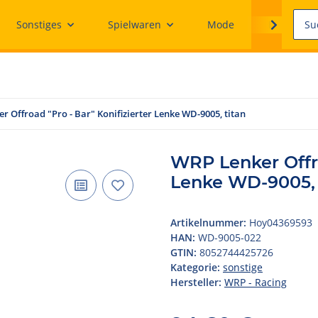
Sonstiges
Spielwaren
Mode
Ersatzteile
r Offroad "Pro - Bar" Konifizierter Lenke WD-9005, titan
WRP Lenker Offro
Lenke WD-9005, 
Artikelnummer:
Hoy04369593
HAN:
WD-9005-022
GTIN:
8052744425726
Kategorie:
sonstige
Hersteller:
WRP - Racing