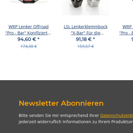
WRP Lenker Offroad
LSL Lenkerklemmbock
WRP 
"Pro - Bar" Konifizierter
"X-Bar" Für die
"Pro - 
Lenke WD-9004, titan
Verwendung der silber,
Lenke
94,60 €
*
91,18 €
*
+25 mm
174,38 €
159,57 €
Newsletter Abonnieren
Bitte senden Sie mir entsprechend Ihrer
Datenschutzerk
jederzeit widerruflich Informationen zu Ihrem Produktsor