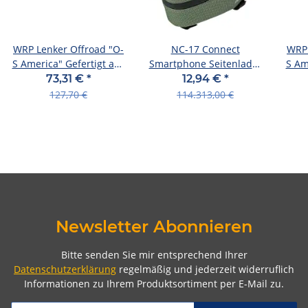
WRP Lenker Offroad "O-
NC-17 Connect
WRP 
S America" Gefertigt aus
Smartphone Seitenlader
S Am
608 WD-AM001, schw
Tasche für Oberrohr,
60
73,31 €
*
12,94 €
*
Klettverschluss, grün
127,70 €
114.313,00 €
Newsletter Abonnieren
Bitte senden Sie mir entsprechend Ihrer
Datenschutzerklärung
regelmäßig und jederzeit widerruflich
Informationen zu Ihrem Produktsortiment per E-Mail zu.