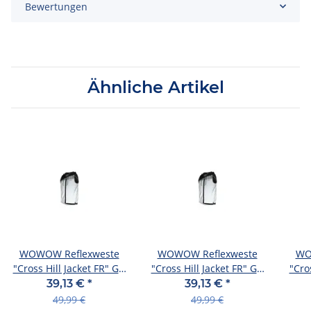
Bewertungen
Ähnliche Artikel
WOWOW Reflexweste
WOWOW Reflexweste
WO
"Cross Hill Jacket FR" Gr.
"Cross Hill Jacket FR" Gr.
"Cros
S
M
39,13 €
*
39,13 €
*
49,99 €
49,99 €