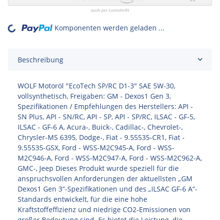
Komponenten werden geladen ...
oading...
Beschreibung
WOLF Motoröl "EcoTech SP/RC D1-3" SAE 5W-30,
vollsynthetisch, Freigaben: GM - Dexos1 Gen 3,
Spezifikationen / Empfehlungen des Herstellers: API -
SN Plus, API - SN/RC, API - SP, API - SP/RC, ILSAC - GF-5,
ILSAC - GF-6 A, Acura-, Buick-, Cadillac-, Chevrolet-,
Chrysler-MS 6395, Dodge-, Fiat - 9.55535-CR1, Fiat -
9.55535-GSX, Ford - WSS-M2C945-A, Ford - WSS-
M2C946-A, Ford - WSS-M2C947-A, Ford - WSS-M2C962-A,
GMC-, Jeep Dieses Produkt wurde speziell für die
anspruchsvollen Anforderungen der aktuellsten „GM
Dexos1 Gen 3“-Spezifikationen und des „ILSAC GF-6 A“-
Standards entwickelt, für die eine hohe
Kraftstoffeffizienz und niedrige CO2-Emissionen von
großer Bedeutung sind. Es bietet die Leistung, die