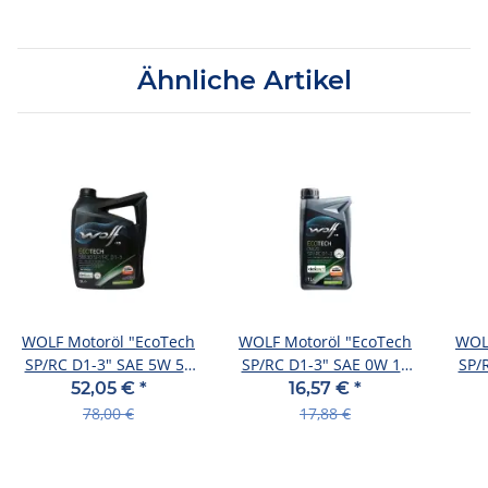
Ähnliche Artikel
WOLF Motoröl "EcoTech
WOLF Motoröl "EcoTech
WOL
SP/RC D1-3" SAE 5W 5 l
SP/RC D1-3" SAE 0W 1 l
SP/
Kanister
Flasche
52,05 €
*
16,57 €
*
78,00 €
17,88 €