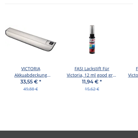
VICTORIA
FASI Lackstift Für
F
Akkuabdeckung
Victoria, 12 ml good grey
Vict
"PARCOURS" MY2023
meta
33,55 €
*
11,94 €
*
good grey meta
49,88 €
15,62 €