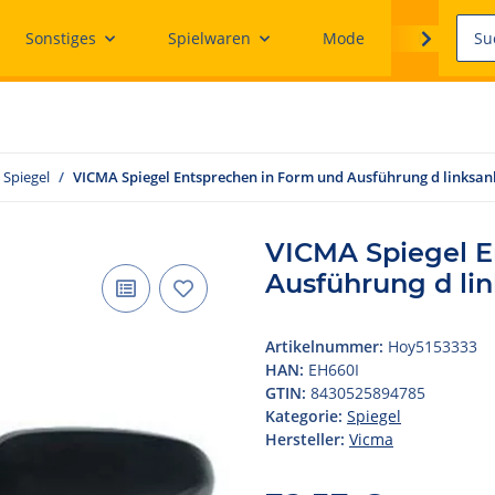
Sonstiges
Spielwaren
Mode
Ersatzteile
Spiegel
VICMA Spiegel Entsprechen in Form und Ausführung d linksa
VICMA Spiegel E
Ausführung d li
Artikelnummer:
Hoy5153333
HAN:
EH660I
GTIN:
8430525894785
Kategorie:
Spiegel
Hersteller:
Vicma