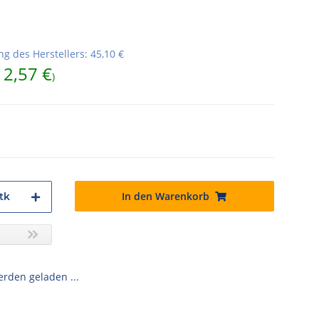
g des Herstellers
:
45,10 €
12,57 €
)
In den Warenkorb
tk
den geladen ...