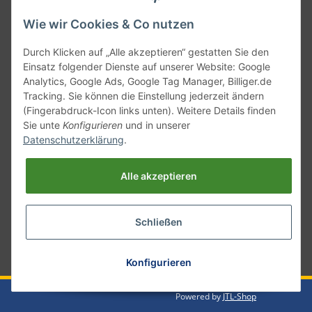
Wie wir Cookies & Co nutzen
Durch Klicken auf „Alle akzeptieren“ gestatten Sie den
Einsatz folgender Dienste auf unserer Website: Google
Analytics, Google Ads, Google Tag Manager, Billiger.de
Tracking. Sie können die Einstellung jederzeit ändern
(Fingerabdruck-Icon links unten). Weitere Details finden
Sie unte
Konfigurieren
und in unserer
Versand mit
Datenschutzerklärung
.
Alle akzeptieren
Schließen
* Alle Preise inkl. gesetzlicher USt., zzgl.
Versand
Konfigurieren
Powered by
JTL-Shop