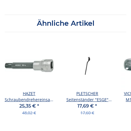
Ähnliche Artikel
HAZET
PLETSCHER
VIC
Schraubendrehereinsatz
Seitenständer "ESGE"
M1
"990LG" 1/2", für Inn
Erst-Montage Alumin
Ents
25,35 €
*
17,69 €
*
M10
Stützenmaß - 2
48,02 €
17,60 €