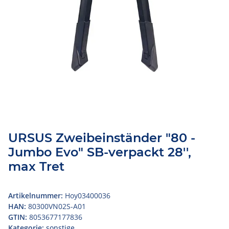
URSUS Zweibeinständer "80 -
Jumbo Evo" SB-verpackt 28'',
max Tret
Artikelnummer:
Hoy03400036
HAN:
80300VN02S-A01
GTIN:
8053677177836
Kategorie:
sonstige