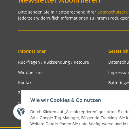
Newsletter Abonnieren
Bitte senden Sie mir entsprechend Ihrer
Datenschutzerk
jederzeit widerruflich Informationen zu Ihrem Produktsor
Informationen
Gesetzlich
Rückfragen / Rücksendung / Retoure
Datenschu
Wir über uns
Impressu
Kontakt
Batteriege
Zahlungsmöglichkeiten
Widerrufs
Wie wir Cookies & Co nutzen
Versandinformationen
Rückgabe
Durch Klicken auf „Alle akzeptieren“ gestatten Sie d
Ads, Google Tag Manager, Billiger.de Tracking. Sie k
* Alle Preise inkl. gesetzlicher USt., zzgl.
Versand
Weitere Details finden Sie unte
Konfigurieren
und in 