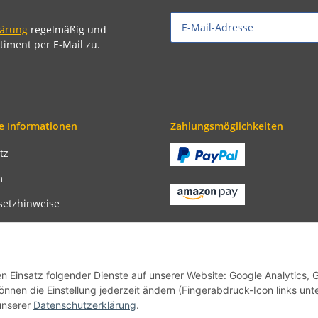
lärung
regelmäßig und
timent per E-Mail zu.
e Informationen
Zahlungsmöglichkeiten
tz
m
setzhinweise
recht
bedingungen
en Einsatz folgender Dienste auf unserer Website: Google Analytics, 
önnen die Einstellung jederzeit ändern (Fingerabdruck-Icon links unt
unserer
Datenschutzerklärung
.