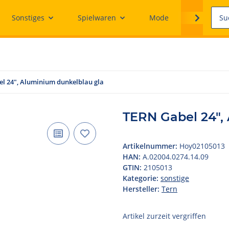
Sonstiges
Spielwaren
Mode
Ersatzteile
l 24", Aluminium dunkelblau gla
TERN Gabel 24",
Artikelnummer:
Hoy02105013
HAN:
A.02004.0274.14.09
GTIN:
2105013
Kategorie:
sonstige
Hersteller:
Tern
Artikel zurzeit vergriffen