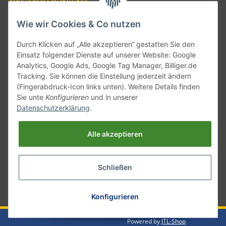
Zahlungsmöglichkeiten
Wie wir Cookies & Co nutzen
Durch Klicken auf „Alle akzeptieren“ gestatten Sie den
Einsatz folgender Dienste auf unserer Website: Google
Analytics, Google Ads, Google Tag Manager, Billiger.de
Tracking. Sie können die Einstellung jederzeit ändern
(Fingerabdruck-Icon links unten). Weitere Details finden
Sie unte
Konfigurieren
und in unserer
Versand mit
Datenschutzerklärung
.
Alle akzeptieren
Schließen
* Alle Preise inkl. gesetzlicher USt., zzgl.
Versand
Konfigurieren
Powered by
JTL-Shop