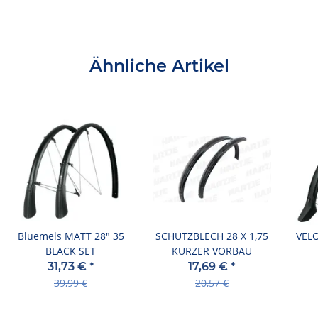
Ähnliche Artikel
Bluemels MATT 28" 35
SCHUTZBLECH 28 X 1,75
VEL
BLACK SET
KURZER VORBAU
31,73 €
*
17,69 €
*
39,99 €
20,57 €