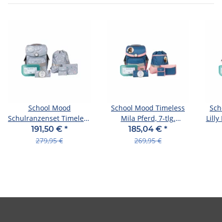
School Mood
School Mood Timeless
Sch
Schulranzenset Timeless
Mila Pferd, 7-tlg.
Lilly
Aqua Nordic Collection
Schulranzenset
191,50 €
*
185,04 €
*
279,95 €
269,95 €