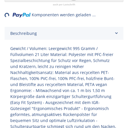
ing...
Komponenten werden geladen ...
Beschreibung
Gewicht / Volumen: Leergewicht 995 Gramm /
Füllvolumen 21 Liter Material: Polyester mit PFC-freier
Spezialbeschichtung für Schutz vor Regen, Schmutz
und Kratzern, leicht zu reinigen Hoher
Nachhaltigkeitsansatz: Material aus recycelten PET-
Flaschen, 100% PVC-frei, 100% PFC-frei, holzfreie Bunt-
und Bleistifte aus recyceltem Material, PETA vegan
Ergonomie: - Mitwachsend von ca. 1 m bis 1,50 m
Körpergröße dank einzigartiger Schultergurtführung
(Easy Fit System) - Ausgezeichnet mit dem IGR-
Gütesiegel "Ergonomisches Produkt" - Ergonomisch
geformtes, atmungsaktives Rückenpolster für
bequemen Sitz und optimale Luftzirkulation -
Schultergurtpartie schmiegt sich rund um den Nacken,