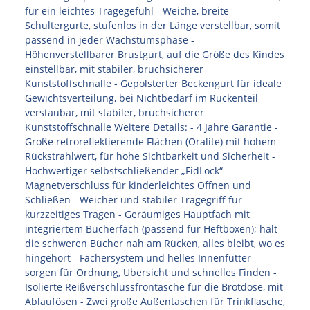
für ein leichtes Tragegefühl - Weiche, breite
Schultergurte, stufenlos in der Länge verstellbar, somit
passend in jeder Wachstumsphase -
Höhenverstellbarer Brustgurt, auf die Größe des Kindes
einstellbar, mit stabiler, bruchsicherer
Kunststoffschnalle - Gepolsterter Beckengurt für ideale
Gewichtsverteilung, bei Nichtbedarf im Rückenteil
verstaubar, mit stabiler, bruchsicherer
Kunststoffschnalle Weitere Details: - 4 Jahre Garantie -
Große retroreflektierende Flächen (Oralite) mit hohem
Rückstrahlwert, für hohe Sichtbarkeit und Sicherheit -
Hochwertiger selbstschließender „FidLock“
Magnetverschluss für kinderleichtes Öffnen und
Schließen - Weicher und stabiler Tragegriff für
kurzzeitiges Tragen - Geräumiges Hauptfach mit
integriertem Bücherfach (passend für Heftboxen); hält
die schweren Bücher nah am Rücken, alles bleibt, wo es
hingehört - Fächersystem und helles Innenfutter
sorgen für Ordnung, Übersicht und schnelles Finden -
Isolierte Reißverschlussfrontasche für die Brotdose, mit
Ablaufösen - Zwei große Außentaschen für Trinkflasche,