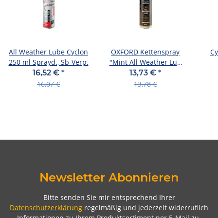
All Weather Lube Cyclon
OXFORD Kettenspray
Cy
250 ml Sprayd., Sb-Verp.
"Mint All Weather Lub
500 ml Spraydose
T
16,52 €
*
13,73 €
*
16,07 €
13,78 €
Newsletter Abonnieren
Bitte senden Sie mir entsprechend Ihrer
Datenschutzerklärung
regelmäßig und jederzeit widerruflich
Informationen zu Ihrem Produktsortiment per E-Mail zu.