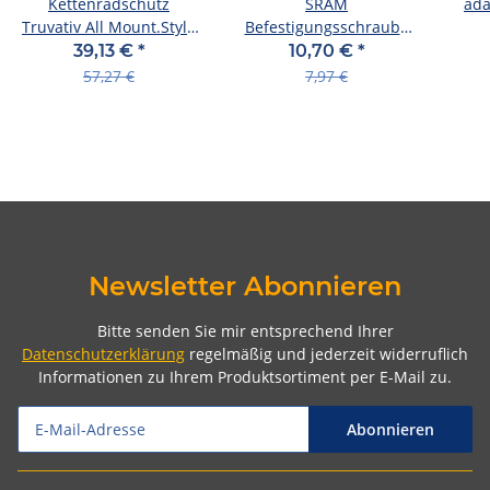
Kettenradschutz
SRAM
ada
Truvativ All Mount.Stylo
Befestigungsschraube
11.6315.027.000,32/33Z
SB-verpackt, für
39,13 €
*
10,70 €
*
104BCD 4mm sw
Bremssa 22 mm, Stahl,
57,27 €
7,97 €
Newsletter Abonnieren
Bitte senden Sie mir entsprechend Ihrer
Datenschutzerklärung
regelmäßig und jederzeit widerruflich
Informationen zu Ihrem Produktsortiment per E-Mail zu.
Abonnieren