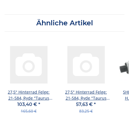
Ähnliche Artikel
27,5" Hinterrad Felge:
27,5" Hinterrad Felge:
SH
21-584, Ryde "Taurus
21-584, Ryde "Taurus
H.
21", D 27,5" Hinterra
21", D 27,5" Hinterra
R707
103,40 €
*
57,63 €
*
165,60 €
83,25 €