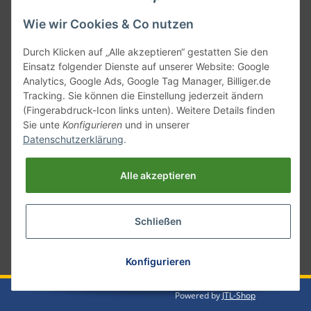
Wie wir Cookies & Co nutzen
Durch Klicken auf „Alle akzeptieren“ gestatten Sie den
Einsatz folgender Dienste auf unserer Website: Google
Analytics, Google Ads, Google Tag Manager, Billiger.de
Tracking. Sie können die Einstellung jederzeit ändern
(Fingerabdruck-Icon links unten). Weitere Details finden
Sie unte
Konfigurieren
und in unserer
Versand mit
Datenschutzerklärung
.
Alle akzeptieren
Schließen
* Alle Preise inkl. gesetzlicher USt., zzgl.
Versand
Konfigurieren
Powered by
JTL-Shop