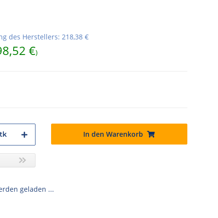
g des Herstellers
:
218,38 €
98,52 €
)
In den Warenkorb
tk
den geladen ...