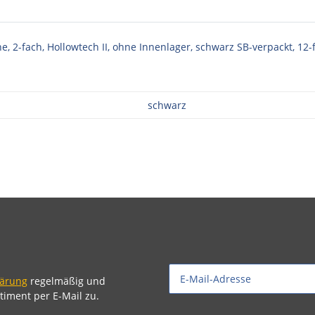
2-fach, Hollowtech II, ohne Innenlager, schwarz SB-verpackt, 12-f
schwarz
lärung
regelmäßig und
timent per E-Mail zu.