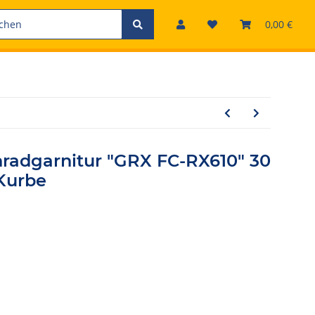
0,00 €
adgarnitur "GRX FC-RX610" 30
 Kurbe