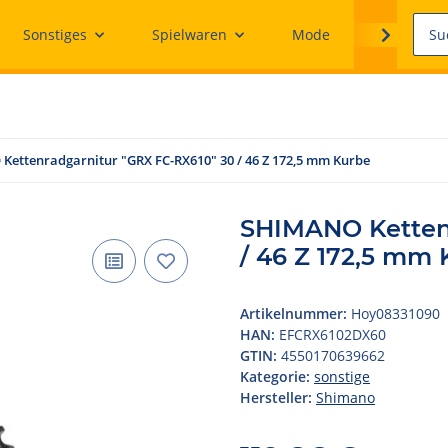
Sonstiges
Spielwaren
Mode
Ersatzteile
ettenradgarnitur "GRX FC-RX610" 30 / 46 Z 172,5 mm Kurbe
SHIMANO Kettenr
/ 46 Z 172,5 mm
Artikelnummer:
Hoy08331090
HAN:
EFCRX6102DX60
GTIN:
4550170639662
Kategorie:
sonstige
Hersteller:
Shimano